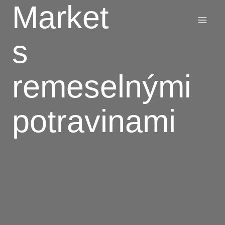
Market
Preskočiť
na
obsah
s
remeselnými
potravinami