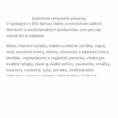
Autentické remeselné potraviny
V spolupráci s Eko farmou Važec a množstvom dalších
domácich a medzinárodných producentov sme pre vás
vybrali len to najlepšie.
Mäso, mäsové výrobky, mlieko a mliečne výrobky, vajcia,
med, orechové krémy, džemy, slovenské a talianske vína a
destiláty, vegetariánske a vegánske potraviny, všetko pre
kvalitné raňajky, slané aj sladké pečivo, zaváraniny, omáčky,
konzervy, cestoviny, ryža, zemiaky, medzinárodné
delikatesy, ovocie a zelenina, mikrobylinky, sladkosti.
Kvalitné produkty
z iných krajín